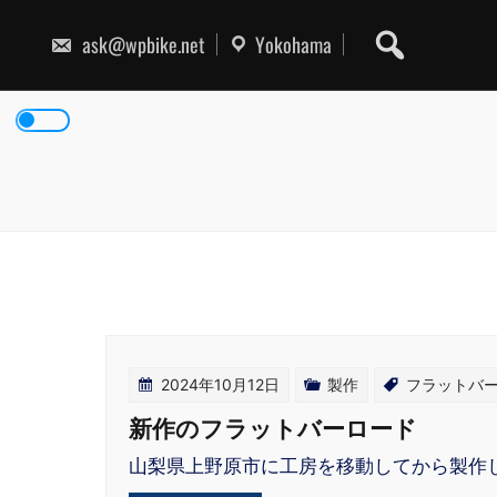
Skip
to
ask@wpbike.net
Yokohama
content
2024年10月12日
製作
フラットバ
新作のフラットバーロード
山梨県上野原市に工房を移動してから製作