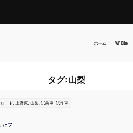
ホーム
WP Bike
タグ:
山梨
ーロード
,
上野原
,
山梨
,
試乗車
,
試作車
したフ