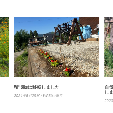
WP Bikeは移転しました
自
し
2024年5月28日 / WPBike運営
202