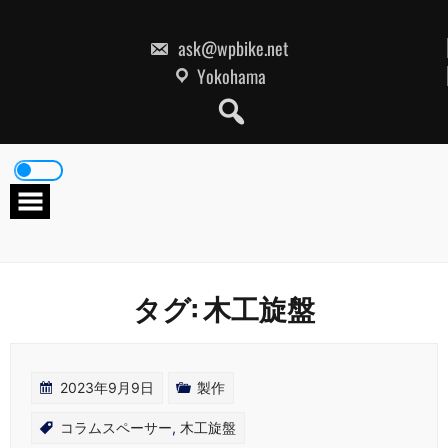
Skip
to
content
ask@wpbike.net
Yokohama
タグ:
木工旋盤
2023年9月9日
製作
コラムスペーサー
,
木工旋盤