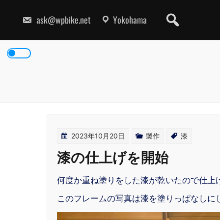
Skip
to
ask@wpbike.net
Yokohama
content
2023年10月20日
製作
漆
漆の仕上げを開始
何度か重ね塗りをした漆が乾いたので仕上
このフレームの写真は漆を塗りっぱなしに