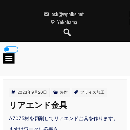
Skip
to
content
ask@wpbike.net
Yokohama
2023年9月20日
製作
フライス加工
リアエンド金具
A7075材を切削してリアエンド金具を作ります。
まずはワークに罫書き。